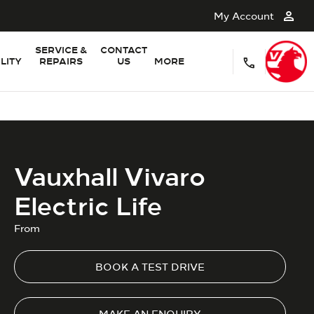
My Account
SERVICE &
CONTACT
LITY
REPAIRS
US
MORE
Vauxhall Vivaro
Electric Life
From
BOOK A TEST DRIVE
MAKE AN ENQUIRY