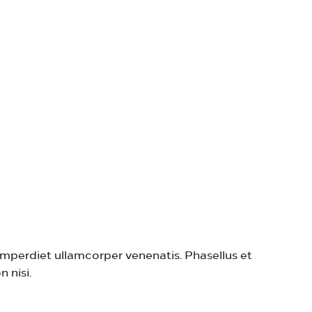
e your Vehicle
 consectetur adipiscing elit. Integer non ante viverra
imperdiet ullamcorper venenatis. Phasellus et
 nisi.