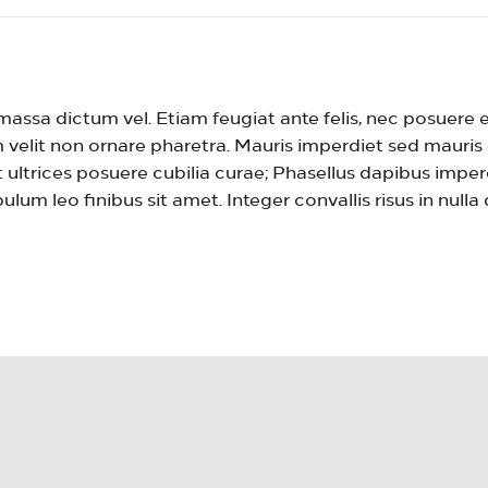
massa dictum vel. Etiam feugiat ante felis, nec posuere e
velit non ornare pharetra. Mauris imperdiet sed mauris
et ultrices posuere cubilia curae; Phasellus dapibus im
m leo finibus sit amet. Integer convallis risus in nulla d