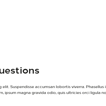
hip
Part Exchang
nteger non ante viverra
Lorem ipsum dolor sit amet,
FIND OUT MORE
uestions
 elit. Suspendisse accumsan lobortis viverra. Phasellus 
, ipsum magna gravida odio, quis ultricies orci ligula non