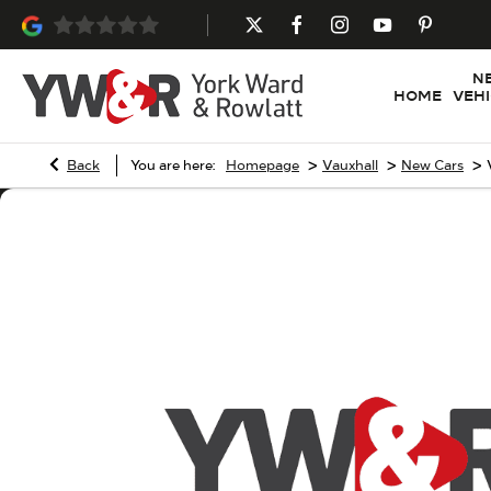
N
HOME
VEH
>
>
>
Back
You are here:
Homepage
Vauxhall
New Cars