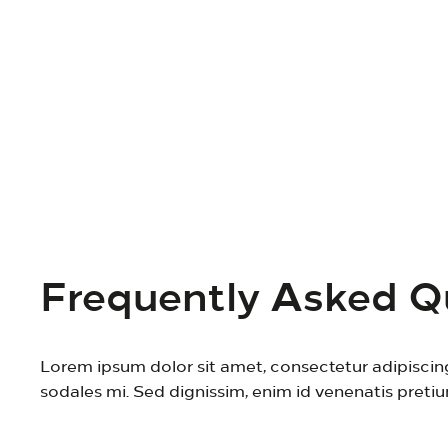
Find your Nearest Dealers
Lorem ipsum dolor sit amet, consectetur adipiscing elit. I
FIND OUT MORE
Frequently Asked Q
Lorem ipsum dolor sit amet, consectetur adipiscing
sodales mi. Sed dignissim, enim id venenatis pretium